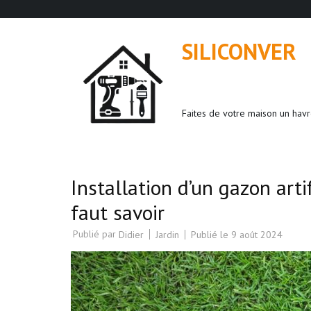
Aller
au
SILICONVER
contenu
(Pressez
Entrée)
Faites de votre maison un havr
Installation d’un gazon artif
faut savoir
Publié par
Jardin
Publié le
9 août 2024
Didier