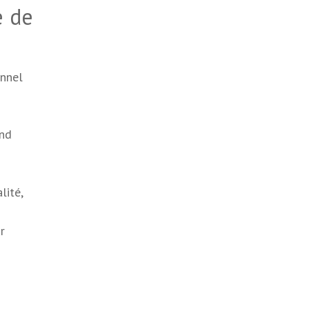
e de
onnel
end
lité,
r