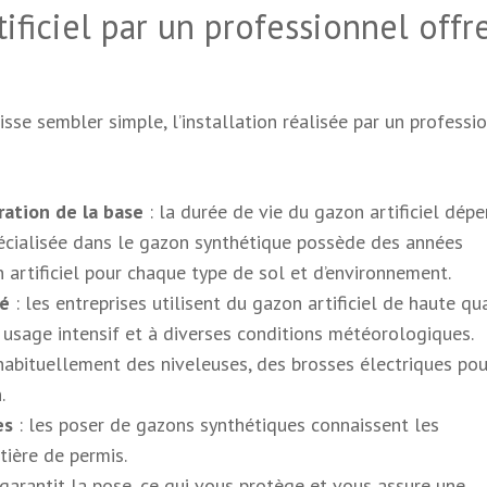
tificiel par un professionnel offr
uisse sembler simple, l’installation réalisée par un professi
ration de la base
: la durée de vie du gazon artificiel dép
pécialisée dans le gazon synthétique possède des années
n artificiel pour chaque type de sol et d’environnement.
té
: les entreprises utilisent du gazon artificiel de haute qua
 usage intensif et à diverses conditions météorologiques.
 habituellement des niveleuses, des brosses électriques pou
.
es
: les poser de gazons synthétiques connaissent les
ière de permis.
 garantit la pose, ce qui vous protège et vous assure une