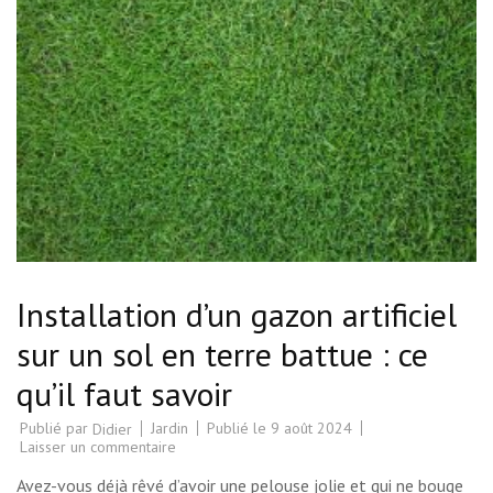
Installation d’un gazon artificiel
sur un sol en terre battue : ce
qu’il faut savoir
Publié par
Jardin
Publié le
9 août 2024
Didier
sur
Laisser un commentaire
Installation
d’un
Avez-vous déjà rêvé d’avoir une pelouse jolie et qui ne bouge
gazon