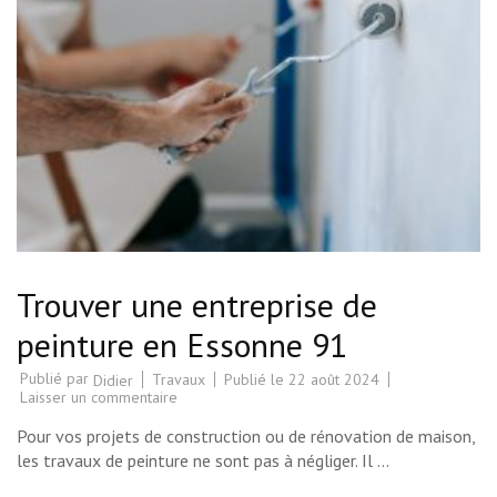
Trouver une entreprise de
peinture en Essonne 91
Publié par
Travaux
Publié le
22 août 2024
Didier
sur
Laisser un commentaire
Trouver
une
Pour vos projets de construction ou de rénovation de maison,
entreprise
de
les travaux de peinture ne sont pas à négliger. Il …
peinture
en