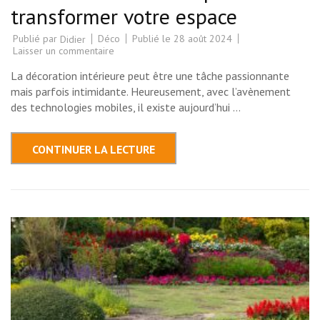
transformer votre espace
Publié par
Déco
Publié le
28 août 2024
Didier
sur
Laisser un commentaire
Les
meilleures
La décoration intérieure peut être une tâche passionnante
applications
de
mais parfois intimidante. Heureusement, avec l’avènement
décoration
des technologies mobiles, il existe aujourd’hui …
intérieure
pour
transformer
votre
CONTINUER LA LECTURE
espace