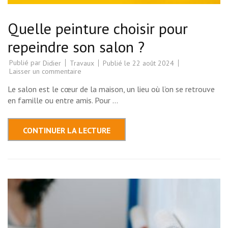
Quelle peinture choisir pour
repeindre son salon ?
Publié par
Travaux
Publié le
22 août 2024
Didier
sur
Laisser un commentaire
Quelle
peinture
Le salon est le cœur de la maison, un lieu où l’on se retrouve
choisir
pour
en famille ou entre amis. Pour …
repeindre
son
salon
?
CONTINUER LA LECTURE