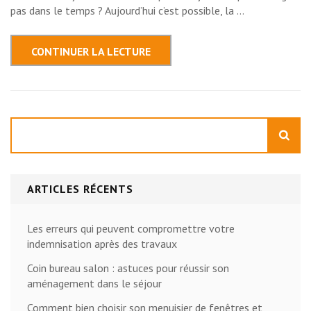
artificiel
pas dans le temps ? Aujourd’hui c’est possible, la …
sur
un
sol
en
CONTINUER LA LECTURE
terre
battue
:
ce
qu’il
faut
savoir
Rechercher
ARTICLES RÉCENTS
Les erreurs qui peuvent compromettre votre
indemnisation après des travaux
Coin bureau salon : astuces pour réussir son
aménagement dans le séjour
Comment bien choisir son menuisier de fenêtres et