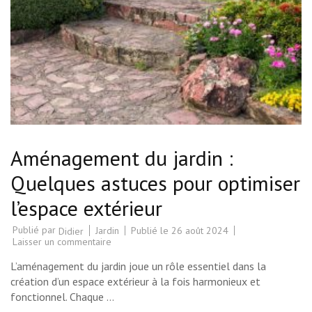
Aménagement du jardin :
Quelques astuces pour optimiser
l’espace extérieur
Publié par
Jardin
Publié le
26 août 2024
Didier
sur
Laisser un commentaire
Aménagement
du
L’aménagement du jardin joue un rôle essentiel dans la
jardin
:
création d’un espace extérieur à la fois harmonieux et
Quelques
fonctionnel. Chaque …
astuces
pour