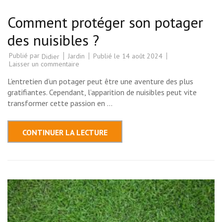
Comment protéger son potager
des nuisibles ?
Publié par
Jardin
Publié le
14 août 2024
Didier
sur
Laisser un commentaire
Comment
protéger
L’entretien d’un potager peut être une aventure des plus
son
potager
gratifiantes. Cependant, l’apparition de nuisibles peut vite
des
transformer cette passion en …
nuisibles
?
CONTINUER LA LECTURE