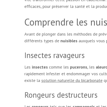
efficaces, pour préserver la santé et la produ
Comprendre les nuisi
Avant de plonger dans les méthodes de prévent
différents types de
nuisibles
auxquels vous po
Insectes ravageurs
Les
insectes
comme les
pucerons
, les
aleur
rapidement infester et endommager vos cultur
existe la
solution naturelle du bicarbonate
qu
Rongeurs destructeurs
Les
rongeurs
tels que les
campagnols
et le