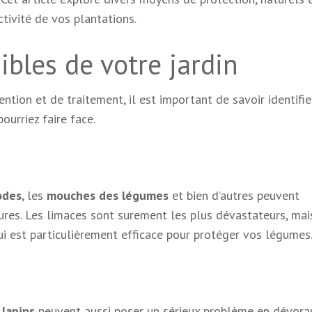
ctivité de vos plantations.
bles de votre jardin
ion et de traitement, il est important de savoir identifie
urriez faire face.
odes
, les
mouches des légumes
et bien d’autres peuvent
es. Les limaces sont surement les plus dévastateurs, mais
i est particulièrement efficace pour protéger vos légumes
s
lapins
peuvent aussi poser un sérieux problème en dévora