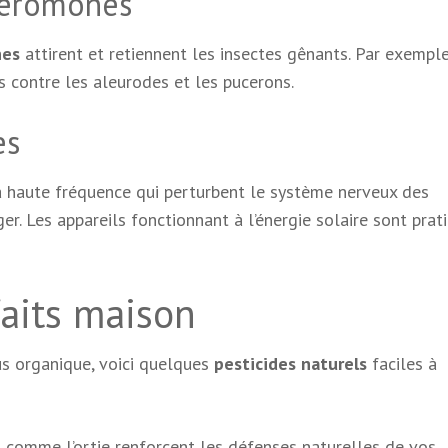
phéromones
nes
attirent et retiennent les insectes gênants. Par exemple
s contre les aleurodes et les pucerons.
es
à haute fréquence qui perturbent le système nerveux des
er. Les appareils fonctionnant à l’énergie solaire sont prat
faits maison
us organique, voici quelques
pesticides naturels
faciles à
s comme l’ortie renforcent les défenses naturelles de vos