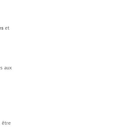
es
et
es aux
 être