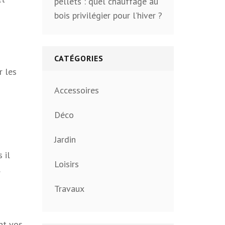
pellets : quel chauffage au
bois privilégier pour l’hiver ?
CATÉGORIES
r les
Accessoires
Déco
Jardin
 il
Loisirs
.
Travaux
nt vos