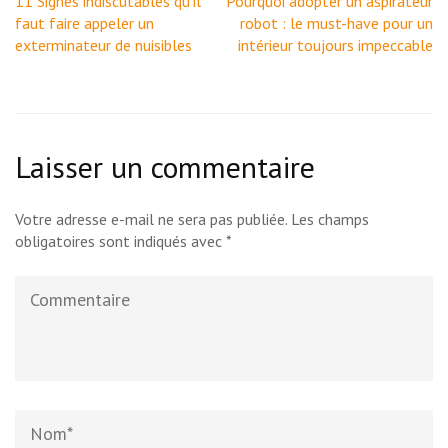
11 Signes indiscutables qu’il
Pourquoi adopter un aspirateur
de
faut faire appeler un
robot : le must-have pour un
l’article
exterminateur de nuisibles
intérieur toujours impeccable
Laisser un commentaire
Votre adresse e-mail ne sera pas publiée.
Les champs
obligatoires sont indiqués avec
*
Commentaire
Name
*